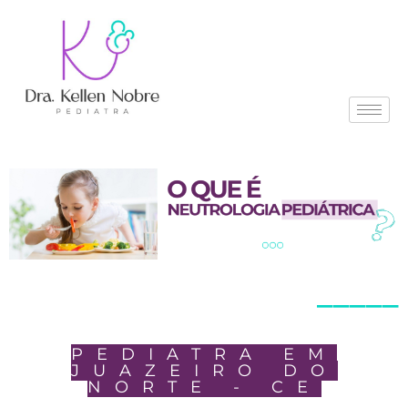
_____
PEDIATRA EM
JUAZEIRO DO
NORTE - CE